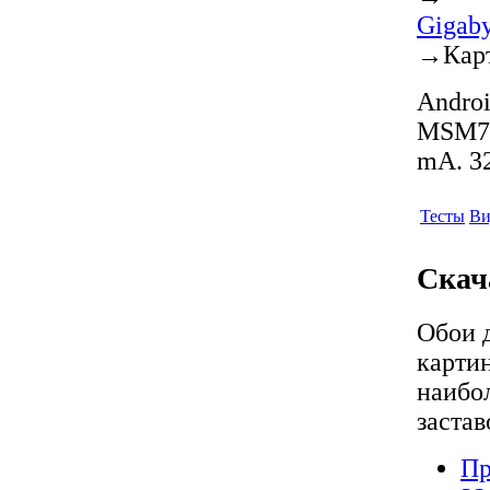
Gigaby
→
Кар
Androi
MSM72
mA. 32
Тесты
Ви
Скач
Обои 
карти
наибо
застав
Пр