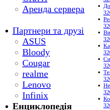
До
Аренда сервера
32
Ре
32
Партнери та друзі
Ви
32
ASUS
Ка
Bloody
32
Си
Cougar
32
realme
Те
32
Lenovo
Не
32
Infinix
Ко
Енциклопедія
32