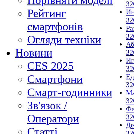
Порівняти моделі
32
Рейтинг
И
32
смартфонів
Ра
32
Огляди техніки
Аб
Новини
32
И
CES 2025
32
Ед
Смартфони
32
Смарт-годинники
М
32
Зв'язок /
Фа
Оператори
32
Де
Статті
32