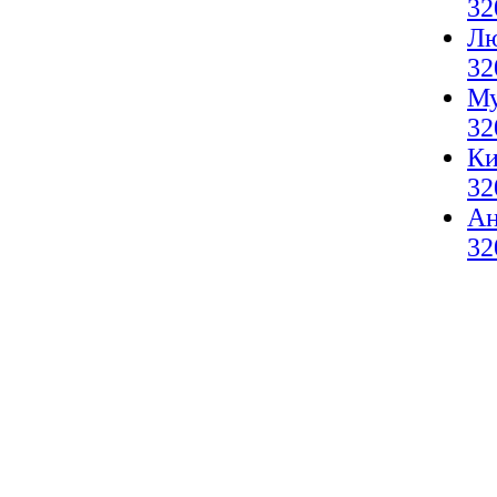
32
Лю
32
Му
32
Ки
32
А
32