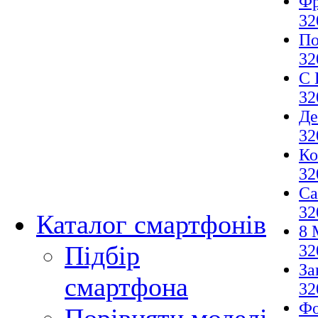
Фр
32
По
32
С 
32
Де
32
Ко
32
Са
32
Каталог смартфонів
8 
Підбір
32
За
смартфона
32
Фо