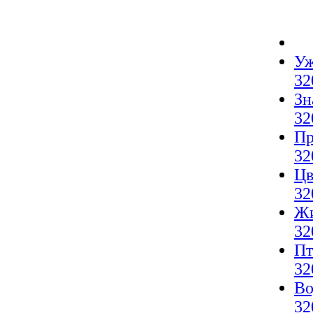
Уж
32
Зн
32
Пр
32
Цв
32
Жи
32
Пт
32
Во
32