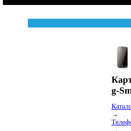
Карт
g-Sm
Катал
→
Телеф
→